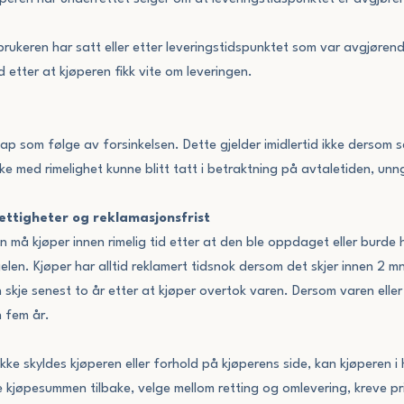
orbrukeren har satt eller etter leveringstidspunktet som var avgjøre
d etter at kjøperen fikk vite om leveringen.
tap som følge av forsinkelsen. Dette gjelder imidlertid ikke dersom 
kke med rimelighet kunne blitt tatt i betraktning på avtaletiden, unn
ettigheter og reklamasjonsfrist
n må kjøper innen rimelig tid etter at den ble oppdaget eller burde 
elen. Kjøper har alltid reklamert tidsnok dersom det skjer innen 2 
skje senest to år etter at kjøper overtok varen. Dersom varen eller
n fem år.
e skyldes kjøperen eller forhold på kjøperens side, kan kjøperen i h
 kjøpesummen tilbake, velge mellom retting og omlevering, kreve pr