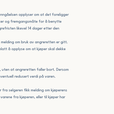
einngåelsen opplyser om at det foreligger
ister og fremgangsmåte for å benytte
efristen likevel 14 dager etter den
 melding om bruk av angreretten er gitt.
nlatt å opplyse om at kjøper skal dekke
, uten at angreretten faller bort. Dersom
eventuell redusert verdi på varen.
r fra selgeren fikk melding om kjøperens
arene fra kjøperen, eller til kjøper har