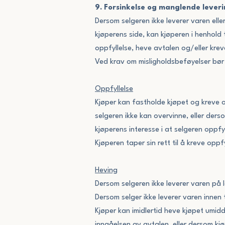
9. Forsinkelse og manglende leveri
Dersom selgeren ikke leverer varen elle
kjøperens side, kan kjøperen i henhold
oppfyllelse, heve avtalen og/eller krev
Ved krav om misligholdsbeføyelser bør 
Oppfyllelse
Kjøper kan fastholde kjøpet og kreve op
selgeren ikke kan overvinne, eller derso
kjøperens interesse i at selgeren oppfyll
Kjøperen taper sin rett til å kreve opp
Heving
Dersom selgeren ikke leverer varen på le
Dersom selger ikke leverer varen innen 
Kjøper kan imidlertid heve kjøpet umidd
inngåelsen av avtalen, eller dersom kj