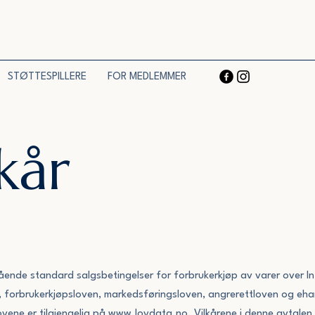
STØTTESPILLERE
FOR MEDLEMMER
lkår
ående standard salgsbetingelser for forbrukerkjøp av varer over Int
, forbrukerkjøpsloven, markedsføringsloven, angrerettloven og ehan
Lovene er tilgjengelig på www.lovdata.no. Vilkårene i denne avtalen