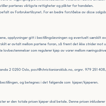
ller partenes viktigste rettigheter og plikter for handelen.
efalt av Forbrukertilsynet. For en bedre forståelse av disse salgsb
ne, opplysninger gitt i bestillingsløsningen og eventuelt særskilt av
ilt er avtalt mellom partene foran, så fremt det ikke strider mot u
evante lovbestemmelser som regulerer kjøp av varer mellom næringsdri
stranda 2 0250 Oslo, post@christianiaroklub.no, orgnr. 979 251 408
 bestillingen, og betegnes i det følgende som kjøper/kjøperen.
ter er den totale prisen kjøper skal betale. Denne prisen inkluderer 