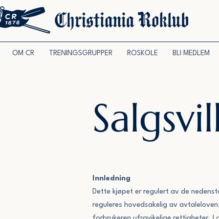
OM CR
TRENINGSGRUPPER
ROSKOLE
BLI MEDLEM
Salgsvi
Innledning
Dette kjøpet er regulert av de nedenst
reguleres hovedsakelig av avtaleloven
forbrukeren ufravikelige rettigheter. 