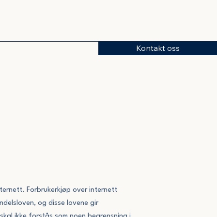
Kontakt oss
ernett. Forbrukerkjøp over internett
delsloven, og disse lovene gir
 skal ikke forstås som noen begrensning i