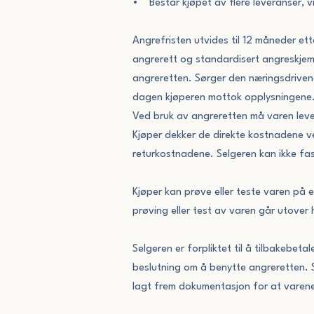
• Består kjøpet av flere leveranser, vi
Angrefristen utvides til 12 måneder et
angrerett og standardisert angreskjem
angreretten. Sørger den næringsdrivend
dagen kjøperen mottok opplysningene
Ved bruk av angreretten må varen lever
Kjøper dekker de direkte kostnadene ve
returkostnadene. Selgeren kan ikke fa
Kjøper kan prøve eller teste varen på 
prøving eller test av varen går utover 
Selgeren er forpliktet til å tilbakebe
beslutning om å benytte angreretten. Sel
lagt frem dokumentasjon for at varene