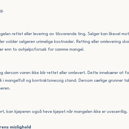
ig.
elen rettet eller levering av tilsvarende ting. Selger kan likevel m
r volder selgeren urimelige kostnader. Retting eller omlevering skal 
 mer enn to avhjelpsforsøk for samme mangel.
g dersom varen ikke blir rettet eller omlevert. Dette innebærer at f
di i mangelfull og kontraktsmessig stand. Dersom særlige grunner tal
peren.
ert, kan kjøperen også heve kjøpet når mangelen ikke er uvesentlig.
rens mislighold