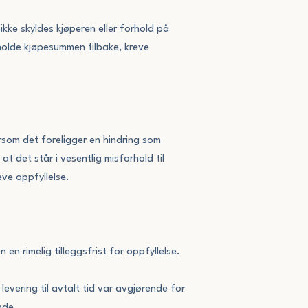
ikke skyldes kjøperen eller forhold på
 holde kjøpesummen tilbake, kreve
ersom det foreligger en hindring som
at det står i vesentlig misforhold til
eve oppfyllelse.
en rimelig tilleggsfrist for oppfyllelse.
levering til avtalt tid var avgjørende for
nde.