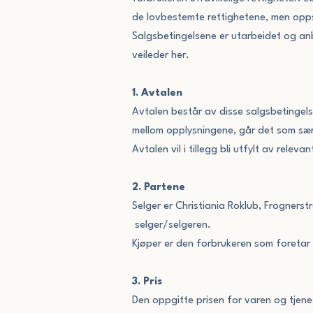
de lovbestemte rettighetene, men oppsti
Salgsbetingelsene er utarbeidet og anb
veileder her.
1. Avtalen
Avtalen består av disse salgsbetingelse
mellom opplysningene, går det som særsk
Avtalen vil i tillegg bli utfylt av rel
2. Partene
Selger er Christiania Roklub, Frogner
selger/selgeren.
Kjøper er den forbrukeren som foretar
3. Pris
Den oppgitte prisen for varen og tjenes