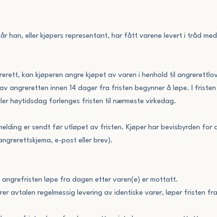
år han, eller kjøpers representant, har fått varene levert i tråd me
erett, kan kjøperen angre kjøpet av varen i henhold til angrerettlo
av angreretten innen 14 dager fra fristen begynner å løpe. I friste
ller høytidsdag forlenges fristen til nærmeste virkedag.
lding er sendt før utløpet av fristen. Kjøper har bevisbyrden for at
angrerettskjema, e-post eller brev).
angrefristen løpe fra dagen etter varen(e) er mottatt.
r avtalen regelmessig levering av identiske varer, løper fristen fr