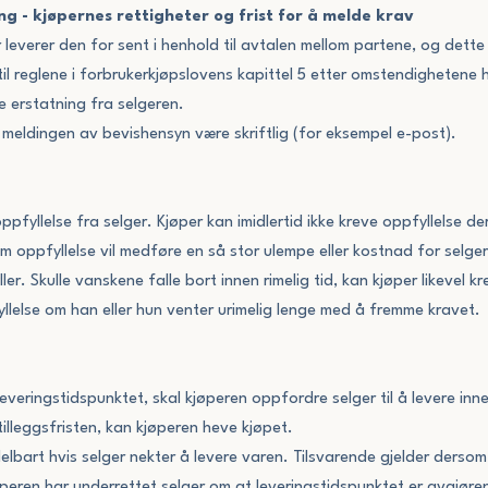
ng - kjøpernes rettigheter og frist for å melde krav
r leverer den for sent i henhold til avtalen mellom partene, og dette 
 til reglene i forbrukerkjøpslovens kapittel 5 etter omstendighetene
e erstatning fra selgeren.
meldingen av bevishensyn være skriftlig (for eksempel e-post).
pfyllelse fra selger. Kjøper kan imidlertid ikke kreve oppfyllelse d
m oppfyllelse vil medføre en så stor ulempe eller kostnad for selger 
er. Skulle vanskene falle bort innen rimelig tid, kan kjøper likevel kr
fyllelse om han eller hun venter urimelig lenge med å fremme kravet.
veringstidspunktet, skal kjøperen oppfordre selger til å levere innen 
tilleggsfristen, kan kjøperen heve kjøpet.
elbart hvis selger nekter å levere varen. Tilsvarende gjelder dersom 
øperen har underrettet selger om at leveringstidspunktet er avgjøre