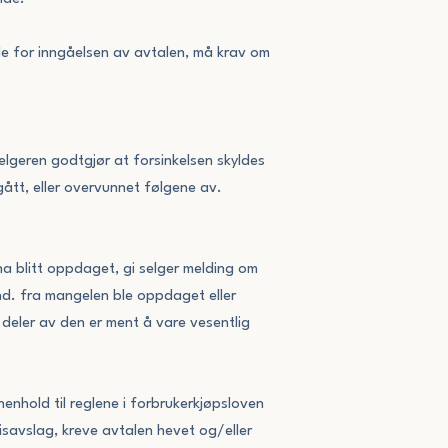
nde for inngåelsen av avtalen, må krav om
selgeren godtgjør at forsinkelsen skyldes
gått, eller overvunnet følgene av.
ha blitt oppdaget, gi selger melding om
mnd. fra mangelen ble oppdaget eller
 deler av den er ment å vare vesentlig
enhold til reglene i forbrukerkjøpsloven
isavslag, kreve avtalen hevet og/eller