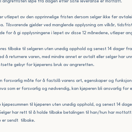
l angrefristen løpe fra dagen etter siste leveranse er mottatt.
ter utløpet av den opprinnelige fristen dersom selger ikke før avtal
a. Tilsvarende gjelder ved manglende opplysning om vilkår, tidsfr
e for å gi opplysningene i løpet av disse 12 månedene, utløper angr
.
es tilbake til selgeren uten unødig opphold og senest 14 dager fra
d å returnere varen, med mindre annet er avtalt eller selger har un
stsette gebyr for kjøperens bruk av angreretten.
en forsvarlig måte for å fastslå varens art, egenskaper og funksjon
hva som er forsvarlig og nødvendig, kan kjøperen bli ansvarlig for 
tale kjøpesummen til kjøperen uten unødig opphold, og senest 14 dage
ger har rett til å holde tilbake betalingen til han/hun har mottatt v
 er sendt tilbake.