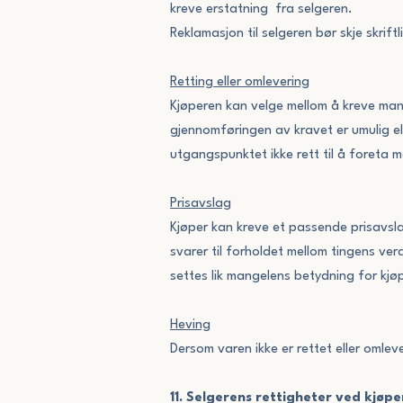
kreve erstatning fra selgeren.
Reklamasjon til selgeren bør skje skriftl
Retting eller omlevering
Kjøperen kan velge mellom å kreve mang
gjennomføringen av kravet er umulig elle
utgangspunktet ikke rett til å foreta
Prisavslag
Kjøper kan kreve et passende prisavsla
svarer til forholdet mellom tingens ver
settes lik mangelens betydning for kjø
Heving
Dersom varen ikke er rettet eller omlev
11. Selgerens rettigheter ved kjøpe