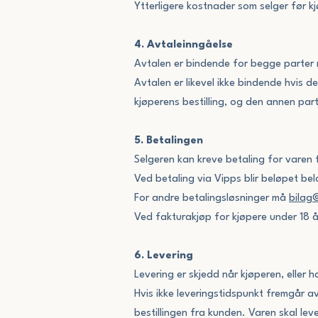
Ytterligere kostnader som selger før kj
4. Avtaleinngåelse
Avtalen er bindende for begge parter nå
Avtalen er likevel ikke bindende hvis det
kjøperens bestilling, og den annen part 
5. Betalingen
Selgeren kan kreve betaling for varen f
Ved betaling via Vipps blir beløpet be
For andre betalingsløsninger må
bilag@
Ved fakturakjøp for kjøpere under 18 
6. Levering
Levering er skjedd når kjøperen, eller 
Hvis ikke leveringstidspunkt fremgår av
bestillingen fra kunden. Varen skal le