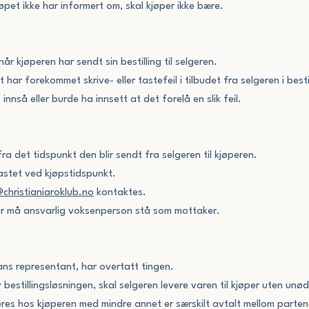
øpet ikke har informert om, skal kjøper ikke bære.
r kjøperen har sendt sin bestilling til selgeren.
 har forekommet skrive- eller tastefeil i tilbudet fra selgeren i bestil
innså eller burde ha innsett at det forelå en slik feil.
ra det tidspunkt den blir sendt fra selgeren til kjøperen.
lastet ved kjøpstidspunkt.
christianiaroklub.no
kontaktes.
år må ansvarlig voksenperson stå som mottaker.
hans representant, har overtatt tingen.
 bestillingsløsningen, skal selgeren levere varen til kjøper uten u
veres hos kjøperen med mindre annet er særskilt avtalt mellom parten